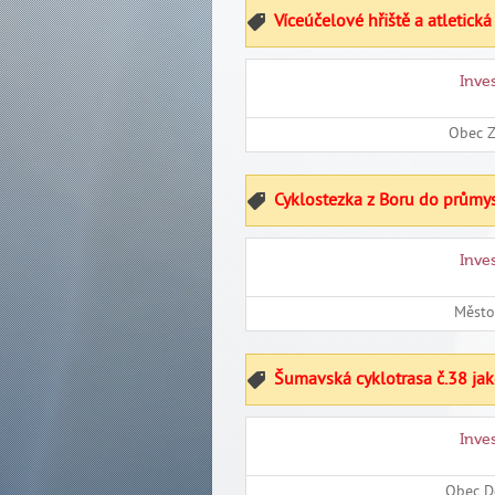
Víceúčelové hřiště a atletick
Inve
Obec 
Cyklostezka z Boru do průmys
Inve
Město
Šumavská cyklotrasa č.38 jak
Inve
Obec D