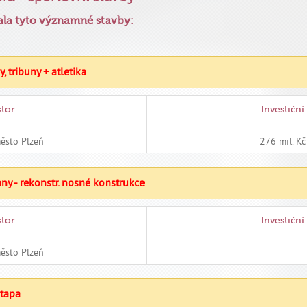
vala tyto významné stavby:
, tribuny + atletika
stor
Investiční
město Plzeň
276 mil. K
ny - rekonstr. nosné konstrukce
stor
Investiční
město Plzeň
etapa