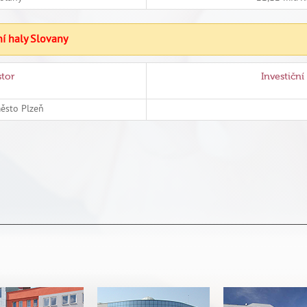
í haly Slovany
stor
Investiční
město Plzeň