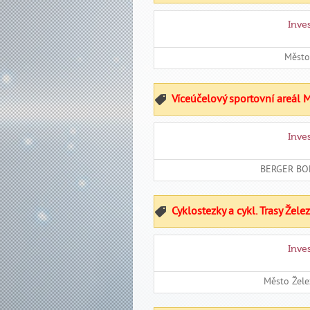
Inve
Město
Víceúčelový sportovní areál 
Inve
BERGER BOH
Cyklostezky a cykl. Trasy Žel
Inve
Město Žel