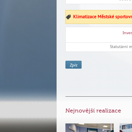
Klimatizace Městské sportovn
Inve
Statutární 
Zpět
Nejnovější realizace