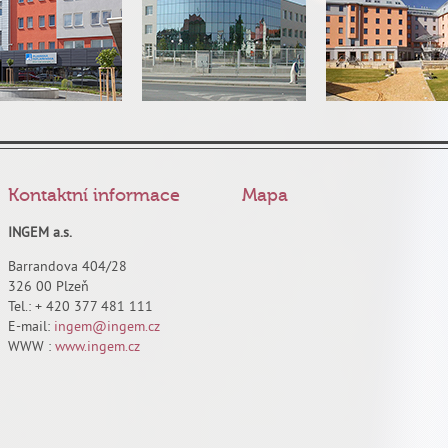
Kontaktní informace
Mapa
INGEM a.s.
Barrandova 404/28
326 00 Plzeň
Tel.: + 420 377 481 111
E-mail:
ingem@ingem.cz
WWW :
www.ingem.cz