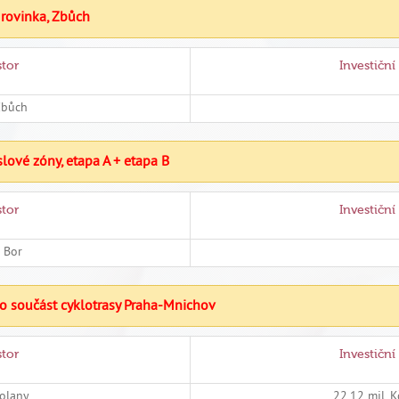
á rovinka, Zbůch
stor
Investiční
Zbůch
lové zóny, etapa A + etapa B
stor
Investiční
 Bor
o součást cyklotrasy Praha-Mnichov
stor
Investiční
olany
22,12 mil. 