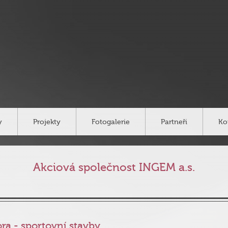
y
Projekty
Fotogalerie
Partneři
Ko
Akciová společnost INGEM a.s.
ra - sportovní stavby