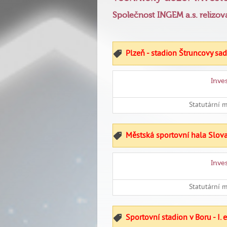
Společnost INGEM a.s. relizo
Plzeň - stadion Štruncovy sady
Inve
Statutární 
Městská sportovní hala Slova
Inve
Statutární 
Sportovní stadion v Boru - I. 