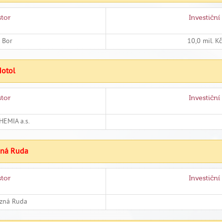
stor
Investiční
 Bor
10,0 mil. K
Motol
stor
Investiční
EMIA a.s.
ezná Ruda
stor
Investiční
ezná Ruda