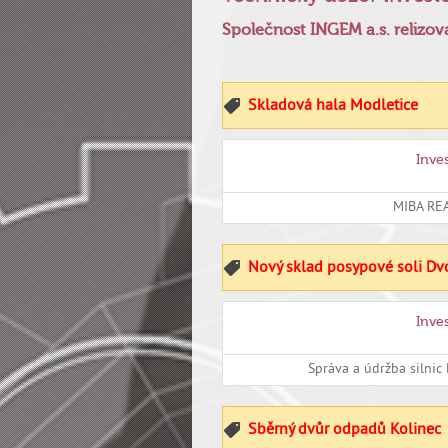
Společnost INGEM a.s. relizo
Skladová hala Modletice
Inve
MIBA REAL
Nový sklad posypové soli Dv
Inve
Správa a údržba silnic 
Sběrný dvůr odpadů Kolinec