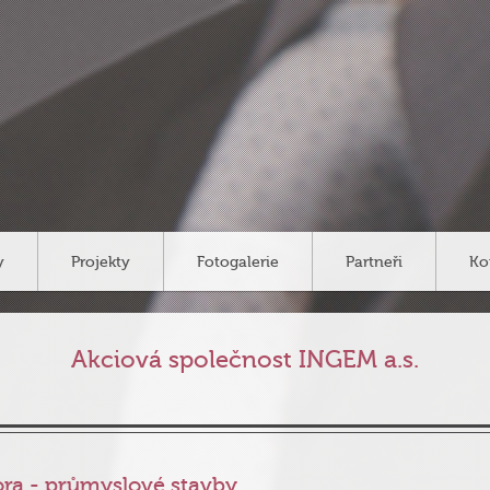
y
Projekty
Fotogalerie
Partneři
Ko
Akciová společnost INGEM a.s.
ora - průmyslové stavby