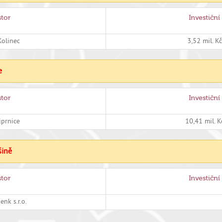
stor
Investiční
Kolinec
3,52 mil. K
e
stor
Investiční
jprnice
10,41 mil. 
šině
stor
Investiční
enk s.r.o.