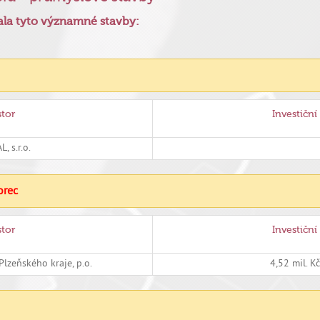
vala tyto významné stavby:
stor
Investiční
, s.r.o.
orec
stor
Investiční
Plzeňského kraje, p.o.
4,52 mil. K