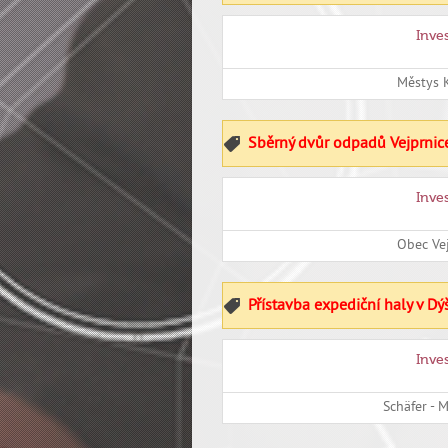
Inve
Městys 
Sběrný dvůr odpadů Vejprnic
Inve
Obec Ve
Přístavba expediční haly v Dý
Inve
Schäfer - M